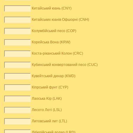
Китайський юань (CNY)
Китайських юанів Офшорні (CNH)
Колумбійський песо (COP)
Корейська Вона (KRW)
Коста-ріканський Колон (CRC)
Кубинський конвертований песо (CUC)
Кувейтський динар (KWD)
Кіпрський фунт (CYP)
Лаоська Kip (LAK)
Лесото Лоті (LSL)
Литовський лит (LTL)
Ліберійський долар (LRD)