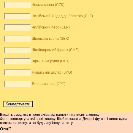
Чеська крона (CZK)
Чилійський Унідад де Fomento (CLF)
Чилійський песо (CLP)
Шведська крона (SEK)
Швейцарський франк (CHF)
Шрі-Ланка рупія (LKR)
Ямайський долар (JMD)
Японська ієна (JPY)
Введіть суму, яку в поле зліва від валюти і натисніть кнопку
&quot;конвертувати&quot; кнопку. Щоб показати, Джерсі фунтів і лише одна
валюта натиснути на будь-яку іншу валюту.
Опції