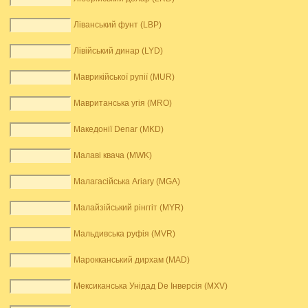
Ліванський фунт (LBP)
Лівійський динар (LYD)
Маврикійської рупії (MUR)
Мавританська угія (MRO)
Македонії Denar (MKD)
Малаві квача (MWK)
Малагасійська Ariary (MGA)
Малайзійський рінггіт (MYR)
Мальдивська руфія (MVR)
Марокканський дирхам (MAD)
Мексиканська Унідад De Інверсія (MXV)