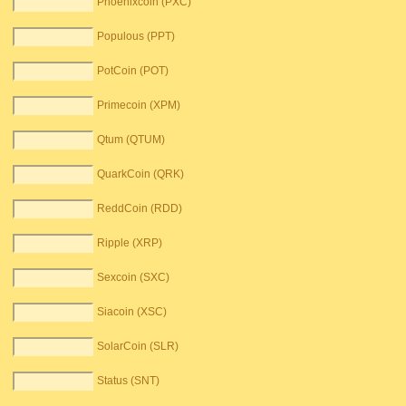
Phoenixcoin (PXC)
Populous (PPT)
PotCoin (POT)
Primecoin (XPM)
Qtum (QTUM)
QuarkCoin (QRK)
ReddCoin (RDD)
Ripple (XRP)
Sexcoin (SXC)
Siacoin (XSC)
SolarCoin (SLR)
Status (SNT)