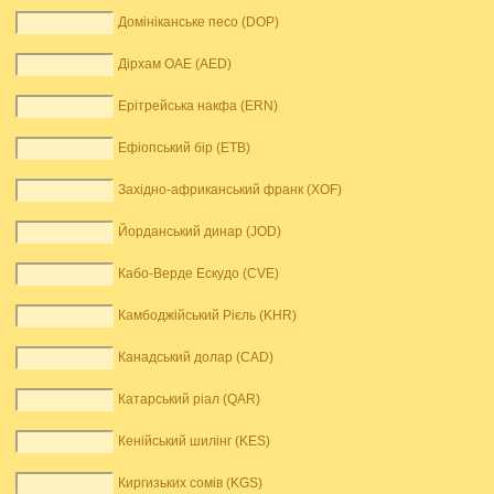
Домініканське песо (DOP)
Дірхам ОАЕ (AED)
Ерітрейська накфа (ERN)
Ефіопський бір (ETB)
Західно-африканський франк (XOF)
Йорданський динар (JOD)
Кабо-Верде Ескудо (CVE)
Камбоджійський Рієль (KHR)
Канадський долар (CAD)
Катарський ріал (QAR)
Кенійський шилінг (KES)
Киргизьких сомів (KGS)