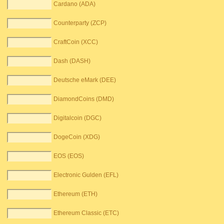
Cardano (ADA)
Counterparty (ZCP)
CraftCoin (XCC)
Dash (DASH)
Deutsche eMark (DEE)
DiamondCoins (DMD)
Digitalcoin (DGC)
DogeCoin (XDG)
EOS (EOS)
Electronic Gulden (EFL)
Ethereum (ETH)
Ethereum Classic (ETC)