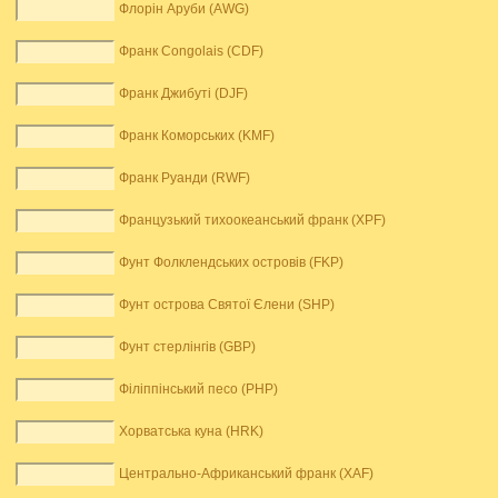
Флорін Аруби (AWG)
Франк Congolais (CDF)
Франк Джибуті (DJF)
Франк Коморських (KMF)
Франк Руанди (RWF)
Французький тихоокеанський франк (XPF)
Фунт Фолклендських островів (FKP)
Фунт острова Святої Єлени (SHP)
Фунт стерлінгів (GBP)
Філіппінський песо (PHP)
Хорватська куна (HRK)
Центрально-Африканський франк (XAF)