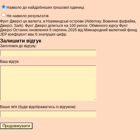
Навколо до найдрібніших грошової одиниці.
Не навколо результатів.
Фунт Джерсі це валюта, в Нормандські острови (Aldernay, Вовняне фуфайка,
Джерсі, Sark). Фунт Джерсі ділиться на 100 pence. Обмінного курсу Фунт
Джерсі Останнє оновлення 6 серпень 2026 від Міжнародний валютний фонд.
JEP коефіцієнт має 6 значущих цифр.
Залишити відгук
Заголовок до відгуку:
Ваш відгук:
Ваше ім'я (буде відображатись із відгуком):