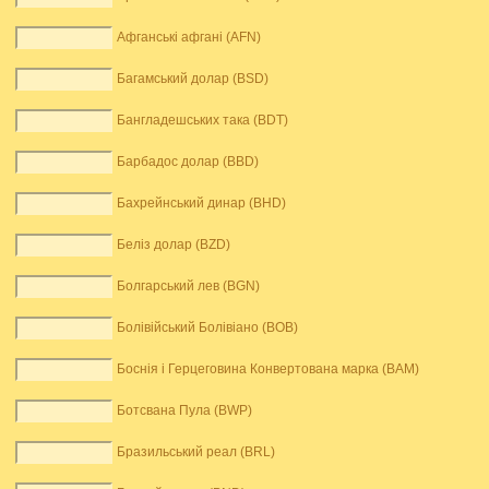
Афганські афгані (AFN)
Багамський долар (BSD)
Бангладешських така (BDT)
Барбадос долар (BBD)
Бахрейнський динар (BHD)
Беліз долар (BZD)
Болгарський лев (BGN)
Болівійський Болівіано (BOB)
Боснія і Герцеговина Конвертована марка (BAM)
Ботсвана Пула (BWP)
Бразильський реал (BRL)