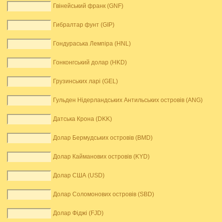
Гвінейський франк (GNF)
Гибралтар фунт (GIP)
Гондураська Лемпіра (HNL)
Гонконгський долар (HKD)
Грузинських ларі (GEL)
Гульден Нідерландських Антильських островів (ANG)
Датська Крона (DKK)
Долар Бермудських островів (BMD)
Долар Кайманових островів (KYD)
Долар США (USD)
Долар Соломонових островів (SBD)
Долар Фіджі (FJD)