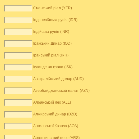
Єменський ріал (YER)
Індонезійська рупія (IDR)
Індійська рупія (INR)
Іракський Динар (IQD)
Іранський ріал (IRR)
Ісландська крона (ISK)
Австралійський долар (AUD)
Азербайджанський манат (AZN)
Албанський лек (ALL)
Алжирський динар (DZD)
Ангольської Кванза (AOA)
Аргентинський песо (ARS)