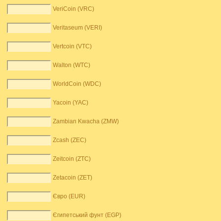
VeriCoin (VRC)
Veritaseum (VERI)
Vertcoin (VTC)
Walton (WTC)
WorldCoin (WDC)
Yacoin (YAC)
Zambian Kwacha (ZMW)
Zcash (ZEC)
Zeitcoin (ZTC)
Zetacoin (ZET)
Євро (EUR)
Єгипетський фунт (EGP)