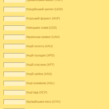
Туркменський манат (TMT)
Угандійський шилінг (UGX)
Угорський форинт (HUF)
Узбецьких сомів (UZS)
Українська гривня (UAH)
Унцій золота (XAU)
Унцій паладію (XPD)
Унцій платини (XPT)
Унцій срібла (XAG)
Унції алюмінію (XAL)
Унції міді (XCP)
Уругвайських песо (UYU)