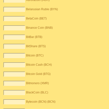
Auroracoin (AUR)
Belarusian Ruble (BYN)
BetaCoin (BET)
Binance Coin (BNB)
BitBar (BTB)
BitShare (BTS)
Bitcoin (BTC)
Bitcoin Cash (BCH)
Bitcoin Gold (BTG)
Bitmonero (XMR)
BlackCoin (BLC)
Bytecoin (BCN) (BCN)