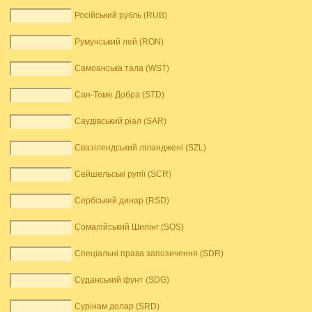
Російський рубль (RUB)
Румунський лей (RON)
Самоанська тала (WST)
Сан-Томе Добра (STD)
Саудівський ріал (SAR)
Свазілендський ліланджені (SZL)
Сейшельські рупії (SCR)
Сербський динар (RSD)
Сомалійський Шилінг (SOS)
Спеціальні права запозичення (SDR)
Суданський фунт (SDG)
Сурінам долар (SRD)