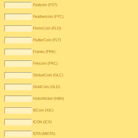
Fastcoin (FST)
Feathercoin (FTC)
FlorinCoin (FLO)
FlutterCoin (FLT)
Franko (FRK)
Freicoin (FRC)
GlobalCoin (GLC)
GoldCoin (GLD)
HoboNickel (HBN)
I0Coin (XIC)
ICON (ICX)
IOTA (MIOTA)