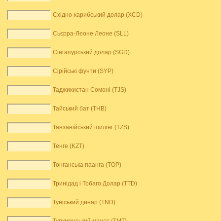
Східно-карибський долар (XCD)
Сьєрра-Леоне Леоне (SLL)
Сінгапурський долар (SGD)
Сірійські фунти (SYP)
Таджикистан Сомоні (TJS)
Тайський бат (THB)
Танзанійський шилінг (TZS)
Тенге (KZT)
Тонганська паанга (TOP)
Тринідад і Тобаго Долар (TTD)
Туніський динар (TND)