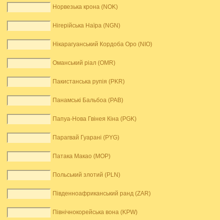
Норвезька крона (NOK)
Нігерійська Наїра (NGN)
Нікарагуанський Кордоба Оро (NIO)
Оманський ріал (OMR)
Пакистанська рупія (PKR)
Панамські Бальбоа (PAB)
Папуа-Нова Гвінея Кіна (PGK)
Парагвай Гуарані (PYG)
Патака Макао (MOP)
Польський злотий (PLN)
Південноафриканський ранд (ZAR)
Північнокорейська вона (KPW)