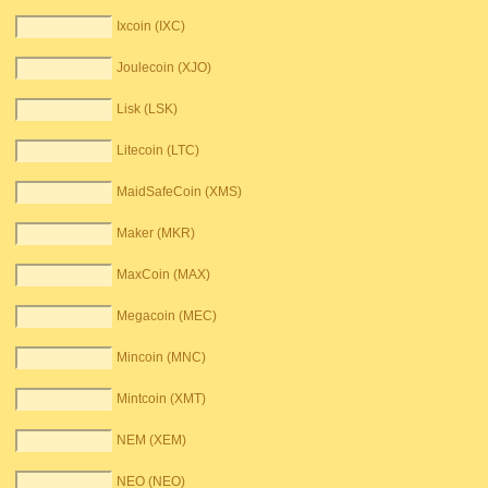
Ixcoin (IXC)
Joulecoin (XJO)
Lisk (LSK)
Litecoin (LTC)
MaidSafeCoin (XMS)
Maker (MKR)
MaxCoin (MAX)
Megacoin (MEC)
Mincoin (MNC)
Mintcoin (XMT)
NEM (XEM)
NEO (NEO)