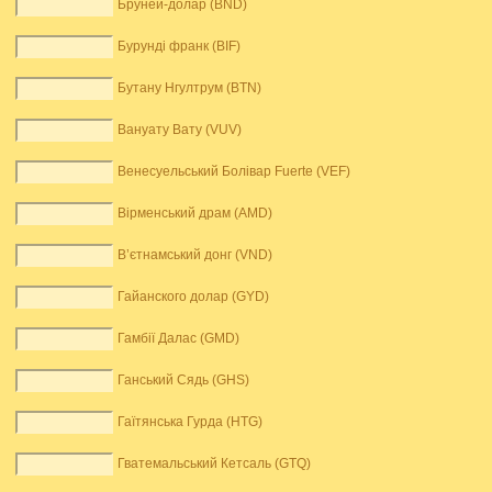
Бруней-долар (BND)
Бурунді франк (BIF)
Бутану Нгултрум (BTN)
Вануату Вату (VUV)
Венесуельський Болівар Fuerte (VEF)
Вірменський драм (AMD)
В’єтнамський донг (VND)
Гайанского долар (GYD)
Гамбії Далас (GMD)
Ганський Сядь (GHS)
Гаїтянська Гурда (HTG)
Гватемальський Кетсаль (GTQ)