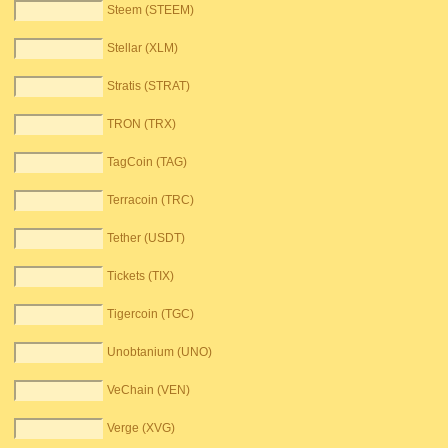
Steem (STEEM)
Stellar (XLM)
Stratis (STRAT)
TRON (TRX)
TagCoin (TAG)
Terracoin (TRC)
Tether (USDT)
Tickets (TIX)
Tigercoin (TGC)
Unobtanium (UNO)
VeChain (VEN)
Verge (XVG)