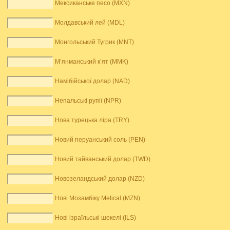
Мексиканське песо (MXN)
Молдавський лей (MDL)
Монгольський Тугрик (MNT)
М’янманський к’ят (MMK)
Намібійської долар (NAD)
Непальські рупії (NPR)
Нова турецька ліра (TRY)
Новий перуанський соль (PEN)
Новий тайванський долар (TWD)
Новозеландський долар (NZD)
Нові Мозамбіку Metical (MZN)
Нові ізраїльські шекелі (ILS)