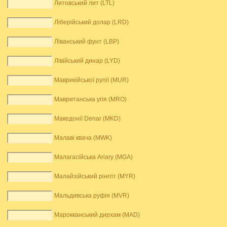
Литовський лит (LTL)
Ліберійський долар (LRD)
Ліванський фунт (LBP)
Лівійський динар (LYD)
Маврикійської рупії (MUR)
Мавританська угія (MRO)
Македонії Denar (MKD)
Малаві квача (MWK)
Малагасійська Ariary (MGA)
Малайзійський рінггіт (MYR)
Мальдивська руфія (MVR)
Марокканський дирхам (MAD)