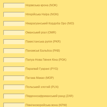
Норвезька крона (NOK)
Нігерійська Наїра (NGN)
Нікарагуанський Кордоба Оро (NIO)
Оманський ріал (OMR)
Пакистанська рупія (PKR)
Панамські Бальбоа (PAB)
Папуа-Нова Гвінея Кіна (PGK)
Парагвай Гуарані (PYG)
Патака Макао (MOP)
Польський злотий (PLN)
Південноафриканський ранд (ZAR)
Північнокорейська вона (KPW)