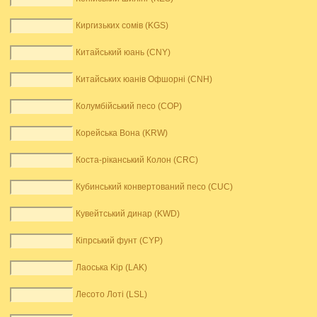
Киргизьких сомів (KGS)
Китайський юань (CNY)
Китайських юанів Офшорні (CNH)
Колумбійський песо (COP)
Корейська Вона (KRW)
Коста-ріканський Колон (CRC)
Кубинський конвертований песо (CUC)
Кувейтський динар (KWD)
Кіпрський фунт (CYP)
Лаоська Kip (LAK)
Лесото Лоті (LSL)