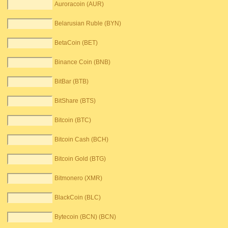
Auroracoin (AUR)
Belarusian Ruble (BYN)
BetaCoin (BET)
Binance Coin (BNB)
BitBar (BTB)
BitShare (BTS)
Bitcoin (BTC)
Bitcoin Cash (BCH)
Bitcoin Gold (BTG)
Bitmonero (XMR)
BlackCoin (BLC)
Bytecoin (BCN) (BCN)