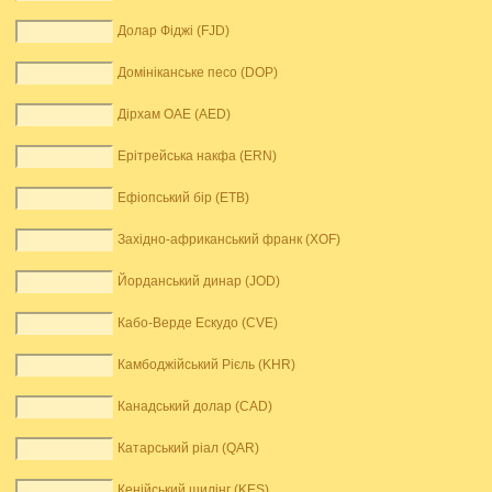
Долар Фіджі (FJD)
Домініканське песо (DOP)
Дірхам ОАЕ (AED)
Ерітрейська накфа (ERN)
Ефіопський бір (ETB)
Західно-африканський франк (XOF)
Йорданський динар (JOD)
Кабо-Верде Ескудо (CVE)
Камбоджійський Рієль (KHR)
Канадський долар (CAD)
Катарський ріал (QAR)
Кенійський шилінг (KES)