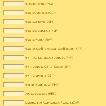
Флорін Аруби (AWG)
Франк Congolais (CDF)
Франк Джибуті (DJF)
Франк Коморських (KMF)
Франк Руанди (RWF)
Французький тихоокеанський франк (XPF)
Фунт Фолклендських островів (FKP)
Фунт острова Святої Єлени (SHP)
Фунт стерлінгів (GBP)
Філіппінський песо (PHP)
Хорватська куна (HRK)
Центрально-Африканський франк (XAF)