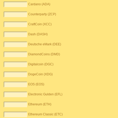
Cardano (ADA)
Counterparty (ZCP)
CraftCoin (XCC)
Dash (DASH)
Deutsche eMark (DEE)
DiamondCoins (DMD)
Digitalcoin (DGC)
DogeCoin (XDG)
EOS (EOS)
Electronic Gulden (EFL)
Ethereum (ETH)
Ethereum Classic (ETC)