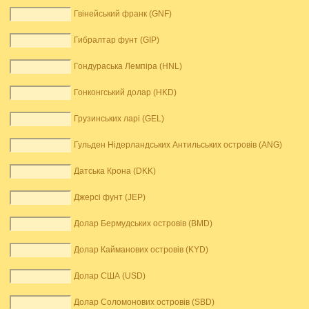
Гвінейський франк (GNF)
Гибралтар фунт (GIP)
Гондураська Лемпіра (HNL)
Гонконгський долар (HKD)
Грузинських ларі (GEL)
Гульден Нідерландських Антильських островів (ANG)
Датська Крона (DKK)
Джерсі фунт (JEP)
Долар Бермудських островів (BMD)
Долар Кайманових островів (KYD)
Долар США (USD)
Долар Соломонових островів (SBD)