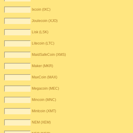
Ixcoin (IXC)
Joulecoin (XJO)
Lisk (LSK)
Litecoin (LTC)
MaidSafeCoin (XMS)
Maker (MKR)
MaxCoin (MAX)
Megacoin (MEC)
Mincoin (MNC)
Mintcoin (XMT)
NEM (XEM)