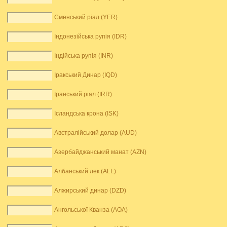
Єменський ріал (YER)
Індонезійська рупія (IDR)
Індійська рупія (INR)
Іракський Динар (IQD)
Іранський ріал (IRR)
Ісландська крона (ISK)
Австралійський долар (AUD)
Азербайджанський манат (AZN)
Албанський лек (ALL)
Алжирський динар (DZD)
Ангольської Кванза (AOA)