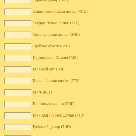
Сурінам долар (SRD)
Східно-карибський долар (XCD)
Сьєрра-Леоне Леоне (SLL)
Сінгапурський долар (SGD)
Сірійські фунти (SYP)
Таджикистан Сомоні (TJS)
Тайський бат (THB)
Танзанійський шилінг (TZS)
Тенге (KZT)
Тонганська паанга (TOP)
Тринідад і Тобаго Долар (TTD)
Туніський динар (TND)