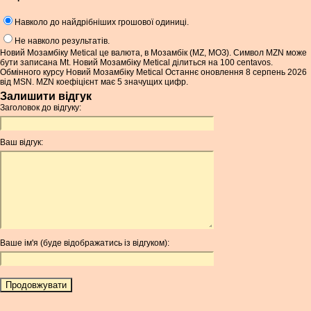
Навколо до найдрібніших грошової одиниці.
Не навколо результатів.
Новий Мозамбіку Metical це валюта, в Мозамбік (MZ, МОЗ). Символ MZN може
бути записана Mt. Новий Мозамбіку Metical ділиться на 100 centavos.
Обмінного курсу Новий Мозамбіку Metical Останнє оновлення 8 серпень 2026
від MSN. MZN коефіцієнт має 5 значущих цифр.
Залишити відгук
Заголовок до відгуку:
Ваш відгук:
Ваше ім'я (буде відображатись із відгуком):