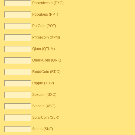
Phoenixcoin (PXC)
Populous (PPT)
PotCoin (POT)
Primecoin (XPM)
Qtum (QTUM)
QuarkCoin (QRK)
ReddCoin (RDD)
Ripple (XRP)
Sexcoin (SXC)
Siacoin (XSC)
SolarCoin (SLR)
Status (SNT)