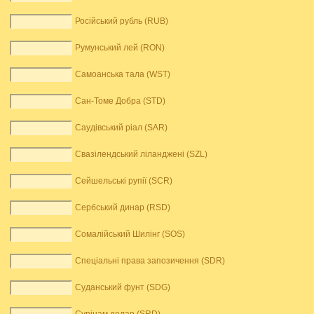
Російський рубль (RUB)
Румунський лей (RON)
Самоанська тала (WST)
Сан-Томе Добра (STD)
Саудівський ріал (SAR)
Свазілендський ліланджені (SZL)
Сейшельські рупії (SCR)
Сербський динар (RSD)
Сомалійський Шилінг (SOS)
Спеціальні права запозичення (SDR)
Суданський фунт (SDG)