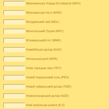
Мексиканська Унідад De Інверсія (MXV)
Мексиканське песо (MXN)
Молдавський лей (MDL)
Монгольський Тугрик (MNT)
М’янманський к’ят (MMK)
Намібійської долар (NAD)
Непальські рупії (NPR)
Нова турецька ліра (TRY)
Новий перуанський соль (PEN)
Новий тайванський долар (TWD)
Новозеландський долар (NZD)
Нові ізраїльські шекелі (ILS)