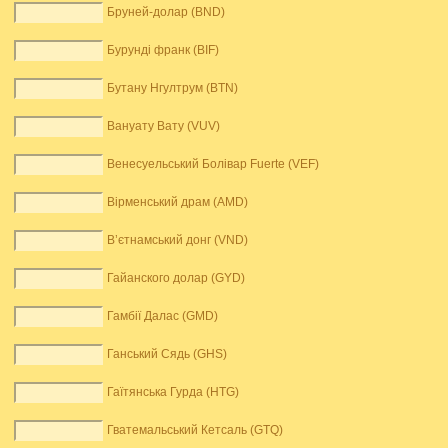
Бруней-долар (BND)
Бурунді франк (BIF)
Бутану Нгултрум (BTN)
Вануату Вату (VUV)
Венесуельський Болівар Fuerte (VEF)
Вірменський драм (AMD)
В’єтнамський донг (VND)
Гайанского долар (GYD)
Гамбії Далас (GMD)
Ганський Сядь (GHS)
Гаїтянська Гурда (HTG)
Гватемальський Кетсаль (GTQ)