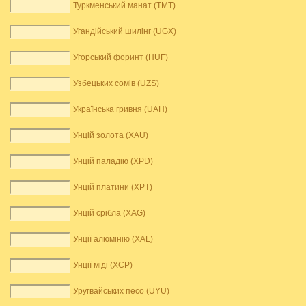
Туркменський манат (TMT)
Угандійський шилінг (UGX)
Угорський форинт (HUF)
Узбецьких сомів (UZS)
Українська гривня (UAH)
Унцій золота (XAU)
Унцій паладію (XPD)
Унцій платини (XPT)
Унцій срібла (XAG)
Унції алюмінію (XAL)
Унції міді (XCP)
Уругвайських песо (UYU)