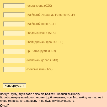
Чеська крона (CZK)
Чилійський Унідад де Fomento (CLF)
Чилійський песо (CLP)
Шведська крона (SEK)
Швейцарський франк (CHF)
Шрі-Ланка рупія (LKR)
Ямайський долар (JMD)
Японська ієна (JPY)
Введіть суму, яку в поле зліва від валюти і натисніть кнопку
&quot;конвертувати&quot; кнопку. Щоб показати, Нові Мозамбіку метікалов і
лише одна валюта натиснути на будь-яку іншу валюту.
Опції