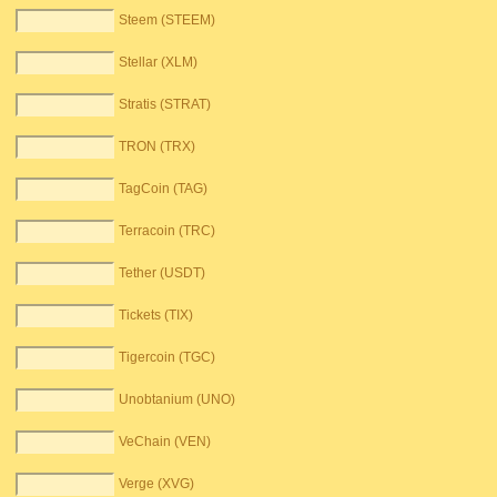
Steem (STEEM)
Stellar (XLM)
Stratis (STRAT)
TRON (TRX)
TagCoin (TAG)
Terracoin (TRC)
Tether (USDT)
Tickets (TIX)
Tigercoin (TGC)
Unobtanium (UNO)
VeChain (VEN)
Verge (XVG)