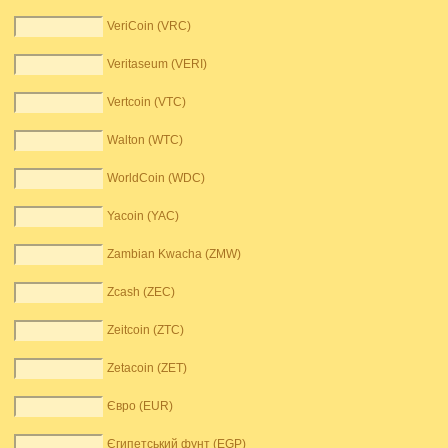
VeriCoin (VRC)
Veritaseum (VERI)
Vertcoin (VTC)
Walton (WTC)
WorldCoin (WDC)
Yacoin (YAC)
Zambian Kwacha (ZMW)
Zcash (ZEC)
Zeitcoin (ZTC)
Zetacoin (ZET)
Євро (EUR)
Єгипетський фунт (EGP)