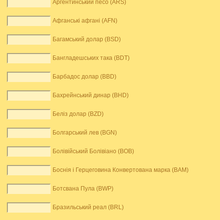
Аргентинський песо (ARS)
Афганські афгані (AFN)
Багамський долар (BSD)
Бангладешських така (BDT)
Барбадос долар (BBD)
Бахрейнський динар (BHD)
Беліз долар (BZD)
Болгарський лев (BGN)
Болівійський Болівіано (BOB)
Боснія і Герцеговина Конвертована марка (BAM)
Ботсвана Пула (BWP)
Бразильський реал (BRL)