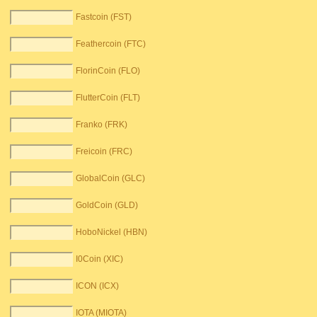
Fastcoin (FST)
Feathercoin (FTC)
FlorinCoin (FLO)
FlutterCoin (FLT)
Franko (FRK)
Freicoin (FRC)
GlobalCoin (GLC)
GoldCoin (GLD)
HoboNickel (HBN)
I0Coin (XIC)
ICON (ICX)
IOTA (MIOTA)