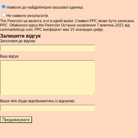
Навколо до найдрібніших грошової одиниці.
Не навколо результатів.
The Peercoin це валюта, в ні в одній країні. Символ PPC може бути записана
PPC. Обмінного курсу the Peercoin Останнє оновлення 7 жовтень 2021 від
coinmarketcap.com. PPC коефіцієнт має 15 значущих цифр.
Залишити відгук
Заголовок до відгуку:
Ваш відгук:
Ваше ім'я (буде відображатись із відгуком):