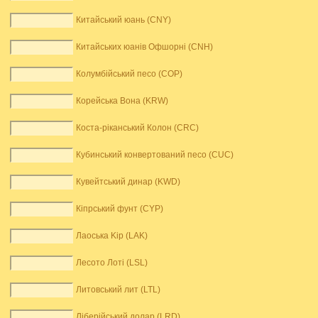
Китайський юань (CNY)
Китайських юанів Офшорні (CNH)
Колумбійський песо (COP)
Корейська Вона (KRW)
Коста-ріканський Колон (CRC)
Кубинський конвертований песо (CUC)
Кувейтський динар (KWD)
Кіпрський фунт (CYP)
Лаоська Kip (LAK)
Лесото Лоті (LSL)
Литовський лит (LTL)
Ліберійський долар (LRD)