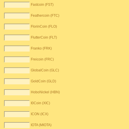
Fastcoin (FST)
Feathercoin (FTC)
FlorinCoin (FLO)
FlutterCoin (FLT)
Franko (FRK)
Freicoin (FRC)
GlobalCoin (GLC)
GoldCoin (GLD)
HoboNickel (HBN)
I0Coin (XIC)
ICON (ICX)
IOTA (MIOTA)