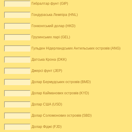
Гибралтар фунт (GIP)
Гондураська Лемпіра (HNL)
Гонконгський долар (HKD)
Грузинських ларі (GEL)
Гульден Нідерландських Антильських островів (ANG)
Датська Крона (DKK)
Джерсі фунт (JEP)
Долар Бермудських островів (BMD)
Долар Кайманових островів (KYD)
Долар США (USD)
Долар Соломонових островів (SBD)
Долар Фіджі (FJD)