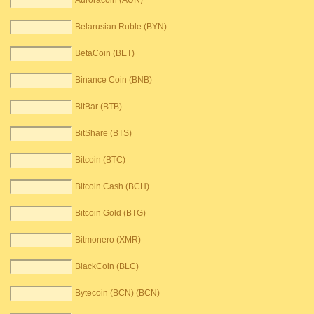
Auroracoin (AUR)
Belarusian Ruble (BYN)
BetaCoin (BET)
Binance Coin (BNB)
BitBar (BTB)
BitShare (BTS)
Bitcoin (BTC)
Bitcoin Cash (BCH)
Bitcoin Gold (BTG)
Bitmonero (XMR)
BlackCoin (BLC)
Bytecoin (BCN) (BCN)