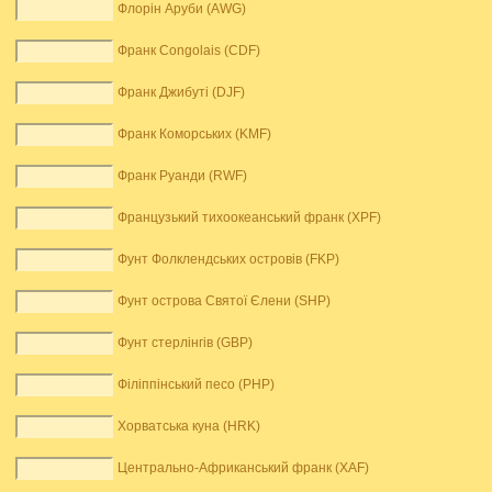
Флорін Аруби (AWG)
Франк Congolais (CDF)
Франк Джибуті (DJF)
Франк Коморських (KMF)
Франк Руанди (RWF)
Французький тихоокеанський франк (XPF)
Фунт Фолклендських островів (FKP)
Фунт острова Святої Єлени (SHP)
Фунт стерлінгів (GBP)
Філіппінський песо (PHP)
Хорватська куна (HRK)
Центрально-Африканський франк (XAF)