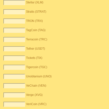
Stellar (XLM)
Stratis (STRAT)
TRON (TRX)
TagCoin (TAG)
Terracoin (TRC)
Tether (USDT)
Tickets (TIX)
Tigercoin (TGC)
Unobtanium (UNO)
VeChain (VEN)
Verge (XVG)
VeriCoin (VRC)