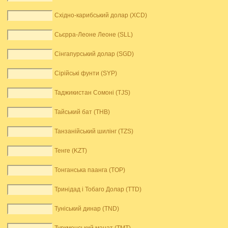
Східно-карибський долар (XCD)
Сьєрра-Леоне Леоне (SLL)
Сінгапурський долар (SGD)
Сірійські фунти (SYP)
Таджикистан Сомоні (TJS)
Тайський бат (THB)
Танзанійський шилінг (TZS)
Тенге (KZT)
Тонганська паанга (TOP)
Тринідад і Тобаго Долар (TTD)
Туніський динар (TND)