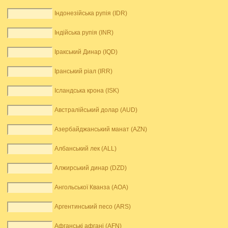
Індонезійська рупія (IDR)
Індійська рупія (INR)
Іракський Динар (IQD)
Іранський ріал (IRR)
Ісландська крона (ISK)
Австралійський долар (AUD)
Азербайджанський манат (AZN)
Албанський лек (ALL)
Алжирський динар (DZD)
Ангольської Кванза (AOA)
Аргентинський песо (ARS)
Афганські афгані (AFN)