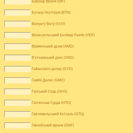
Бурунді франк (BIF)
Бутану Нгултрум (BTN)
Вануату Вату (VUV)
Венесуельський Болівар Fuerte (VEF)
Вірменський драм (AMD)
В’єтнамський донг (VND)
Гайанского долар (GYD)
Гамбії Далас (GMD)
Ганський Сядь (GHS)
Гаїтянська Гурда (HTG)
Гватемальський Кетсаль (GTQ)
Гвінейський франк (GNF)