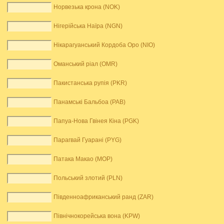
Норвезька крона (NOK)
Нігерійська Наїра (NGN)
Нікарагуанський Кордоба Оро (NIO)
Оманський ріал (OMR)
Пакистанська рупія (PKR)
Панамські Бальбоа (PAB)
Папуа-Нова Гвінея Кіна (PGK)
Парагвай Гуарані (PYG)
Патака Макао (MOP)
Польський злотий (PLN)
Південноафриканський ранд (ZAR)
Північнокорейська вона (KPW)