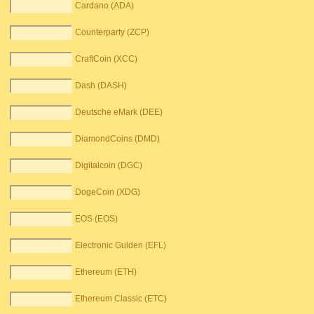
Cardano (ADA)
Counterparty (ZCP)
CraftCoin (XCC)
Dash (DASH)
Deutsche eMark (DEE)
DiamondCoins (DMD)
Digitalcoin (DGC)
DogeCoin (XDG)
EOS (EOS)
Electronic Gulden (EFL)
Ethereum (ETH)
Ethereum Classic (ETC)