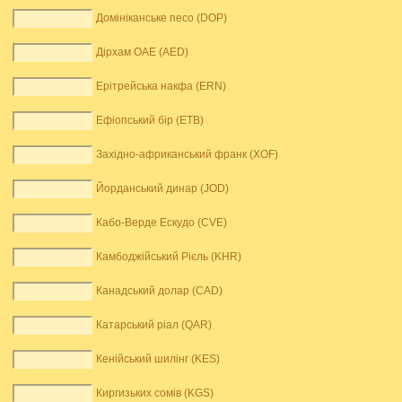
Домініканське песо (DOP)
Дірхам ОАЕ (AED)
Ерітрейська накфа (ERN)
Ефіопський бір (ETB)
Західно-африканський франк (XOF)
Йорданський динар (JOD)
Кабо-Верде Ескудо (CVE)
Камбоджійський Рієль (KHR)
Канадський долар (CAD)
Катарський ріал (QAR)
Кенійський шилінг (KES)
Киргизьких сомів (KGS)