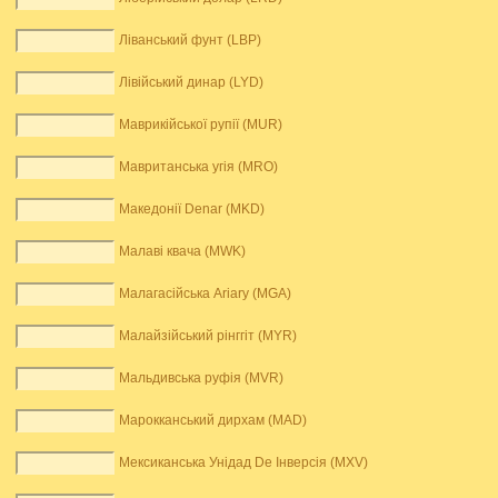
Ліванський фунт (LBP)
Лівійський динар (LYD)
Маврикійської рупії (MUR)
Мавританська угія (MRO)
Македонії Denar (MKD)
Малаві квача (MWK)
Малагасійська Ariary (MGA)
Малайзійський рінггіт (MYR)
Мальдивська руфія (MVR)
Марокканський дирхам (MAD)
Мексиканська Унідад De Інверсія (MXV)