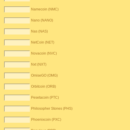
Namecoin (NMC)
Nano (NANO)
Nas (NAS)
NetCoin (NET)
Novacoin (NVC)
Nxt (NXT)
OmiseGO (OMG)
Orbitcoin (ORB)
Pesetacoin (PTC)
Philosopher Stones (PHS)
Phoenixcoin (PXC)