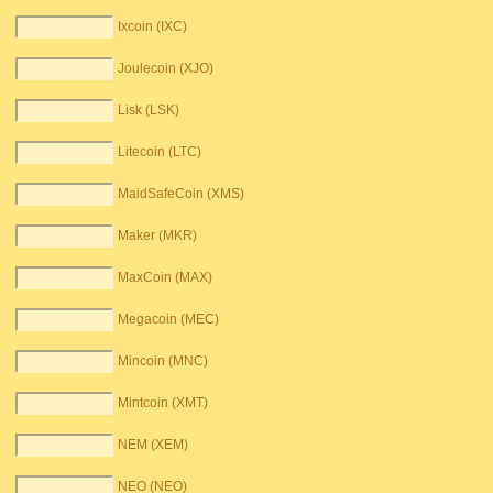
Ixcoin (IXC)
Joulecoin (XJO)
Lisk (LSK)
Litecoin (LTC)
MaidSafeCoin (XMS)
Maker (MKR)
MaxCoin (MAX)
Megacoin (MEC)
Mincoin (MNC)
Mintcoin (XMT)
NEM (XEM)
NEO (NEO)