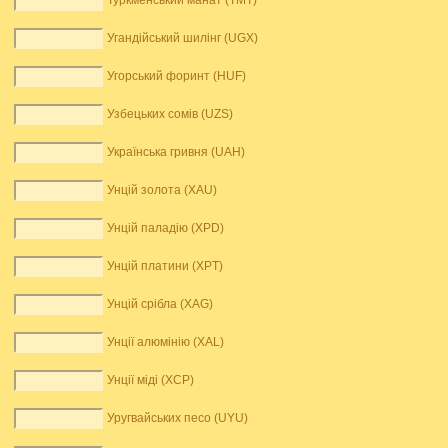
Туркменський манат (TMT)
Угандійський шилінг (UGX)
Угорський форинт (HUF)
Узбецьких сомів (UZS)
Українська гривня (UAH)
Унцій золота (XAU)
Унцій паладію (XPD)
Унцій платини (XPT)
Унцій срібла (XAG)
Унції алюмінію (XAL)
Унції міді (XCP)
Уругвайських песо (UYU)