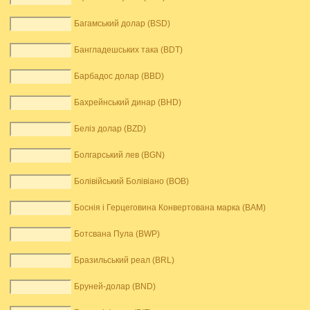
Багамський долар (BSD)
Бангладешських така (BDT)
Барбадос долар (BBD)
Бахрейнський динар (BHD)
Беліз долар (BZD)
Болгарський лев (BGN)
Болівійський Болівіано (BOB)
Боснія і Герцеговина Конвертована марка (BAM)
Ботсвана Пула (BWP)
Бразильський реал (BRL)
Бруней-долар (BND)