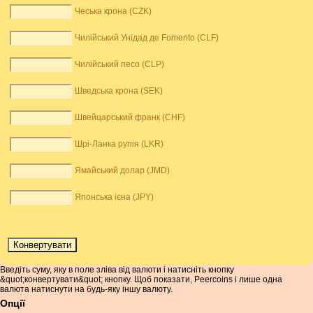
Чеська крона (CZK)
Чилійський Унідад де Fomento (CLF)
Чилійський песо (CLP)
Шведська крона (SEK)
Швейцарський франк (CHF)
Шрі-Ланка рупія (LKR)
Ямайський долар (JMD)
Японська ієна (JPY)
Введіть суму, яку в поле зліва від валюти і натисніть кнопку
&quot;конвертувати&quot; кнопку. Щоб показати, Peercoins і лише одна
валюта натиснути на будь-яку іншу валюту.
Опції