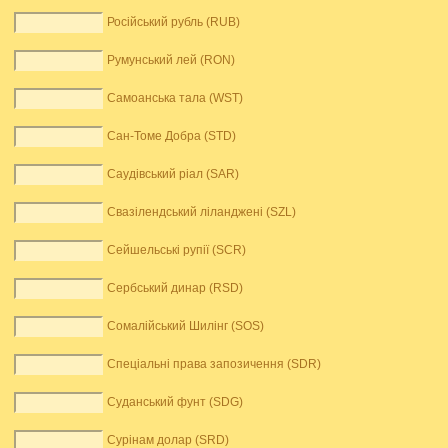
Російський рубль (RUB)
Румунський лей (RON)
Самоанська тала (WST)
Сан-Томе Добра (STD)
Саудівський ріал (SAR)
Свазілендський ліланджені (SZL)
Сейшельські рупії (SCR)
Сербський динар (RSD)
Сомалійський Шилінг (SOS)
Спеціальні права запозичення (SDR)
Суданський фунт (SDG)
Сурінам долар (SRD)