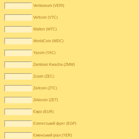
Veritaseum (VERI)
Vertcoin (VTC)
Walton (WTC)
WorldCoin (WDC)
Yacoin (YAC)
Zambian Kwacha (ZMW)
Zcash (ZEC)
Zeitcoin (ZTC)
Zetacoin (ZET)
Євро (EUR)
Єгипетський фунт (EGP)
Єменський ріал (YER)