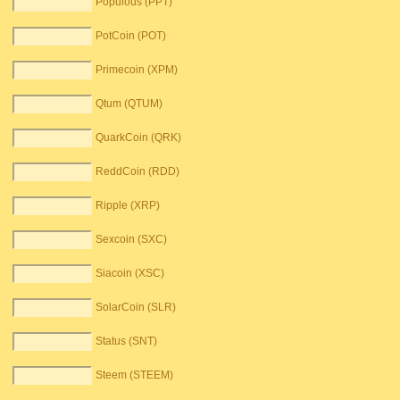
Populous (PPT)
PotCoin (POT)
Primecoin (XPM)
Qtum (QTUM)
QuarkCoin (QRK)
ReddCoin (RDD)
Ripple (XRP)
Sexcoin (SXC)
Siacoin (XSC)
SolarCoin (SLR)
Status (SNT)
Steem (STEEM)