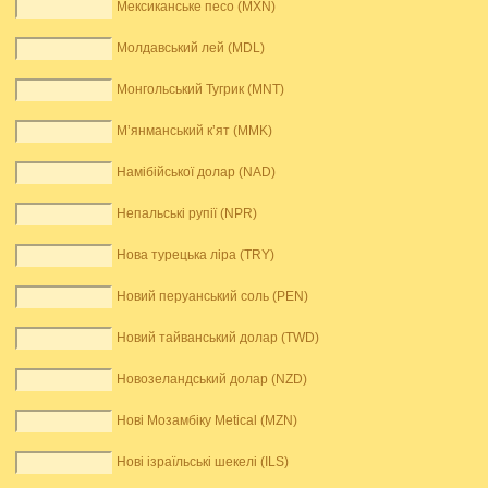
Мексиканське песо (MXN)
Молдавський лей (MDL)
Монгольський Тугрик (MNT)
М’янманський к’ят (MMK)
Намібійської долар (NAD)
Непальські рупії (NPR)
Нова турецька ліра (TRY)
Новий перуанський соль (PEN)
Новий тайванський долар (TWD)
Новозеландський долар (NZD)
Нові Мозамбіку Metical (MZN)
Нові ізраїльські шекелі (ILS)