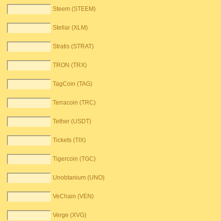
Steem (STEEM)
Stellar (XLM)
Stratis (STRAT)
TRON (TRX)
TagCoin (TAG)
Terracoin (TRC)
Tether (USDT)
Tickets (TIX)
Tigercoin (TGC)
Unobtanium (UNO)
VeChain (VEN)
Verge (XVG)