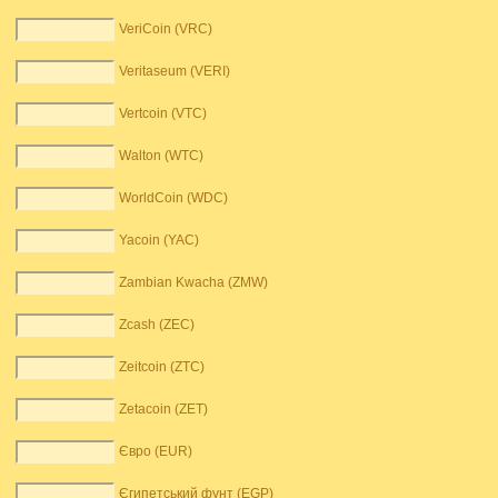
VeriCoin (VRC)
Veritaseum (VERI)
Vertcoin (VTC)
Walton (WTC)
WorldCoin (WDC)
Yacoin (YAC)
Zambian Kwacha (ZMW)
Zcash (ZEC)
Zeitcoin (ZTC)
Zetacoin (ZET)
Євро (EUR)
Єгипетський фунт (EGP)