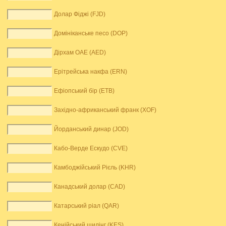
Долар Фіджі (FJD)
Домініканське песо (DOP)
Дірхам ОАЕ (AED)
Ерітрейська накфа (ERN)
Ефіопський бір (ETB)
Західно-африканський франк (XOF)
Йорданський динар (JOD)
Кабо-Верде Ескудо (CVE)
Камбоджійський Рієль (KHR)
Канадський долар (CAD)
Катарський ріал (QAR)
Кенійський шилінг (KES)