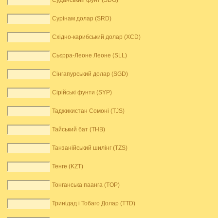
Суданський фунт (SDG)
Сурінам долар (SRD)
Східно-карибський долар (XCD)
Сьєрра-Леоне Леоне (SLL)
Сінгапурський долар (SGD)
Сірійські фунти (SYP)
Таджикистан Сомоні (TJS)
Тайський бат (THB)
Танзанійський шилінг (TZS)
Тенге (KZT)
Тонганська паанга (TOP)
Тринідад і Тобаго Долар (TTD)