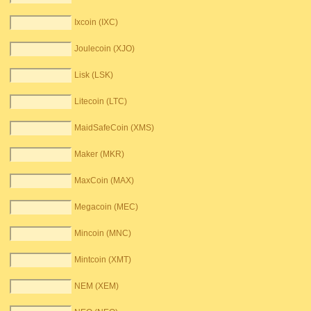
Ixcoin (IXC)
Joulecoin (XJO)
Lisk (LSK)
Litecoin (LTC)
MaidSafeCoin (XMS)
Maker (MKR)
MaxCoin (MAX)
Megacoin (MEC)
Mincoin (MNC)
Mintcoin (XMT)
NEM (XEM)