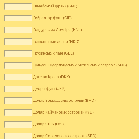
Гвінейський франк (GNF)
Гибралтар фунт (GIP)
Гондураська Лемпіра (HNL)
Гонконгський долар (HKD)
Грузинських ларі (GEL)
Гульден Нідерландських Антильських островів (ANG)
Датська Крона (DKK)
Джерсі фунт (JEP)
Долар Бермудських островів (BMD)
Долар Кайманових островів (KYD)
Долар США (USD)
Долар Соломонових островів (SBD)