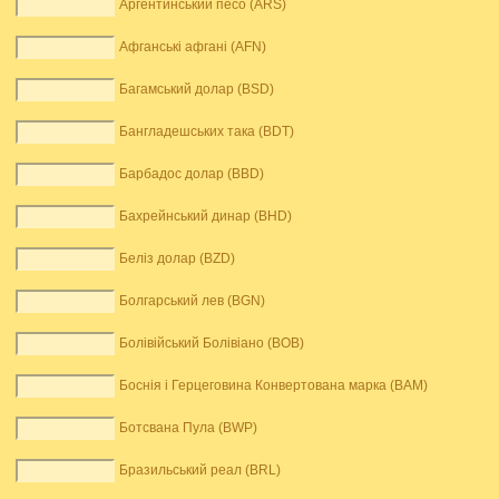
Аргентинський песо (ARS)
Афганські афгані (AFN)
Багамський долар (BSD)
Бангладешських така (BDT)
Барбадос долар (BBD)
Бахрейнський динар (BHD)
Беліз долар (BZD)
Болгарський лев (BGN)
Болівійський Болівіано (BOB)
Боснія і Герцеговина Конвертована марка (BAM)
Ботсвана Пула (BWP)
Бразильський реал (BRL)