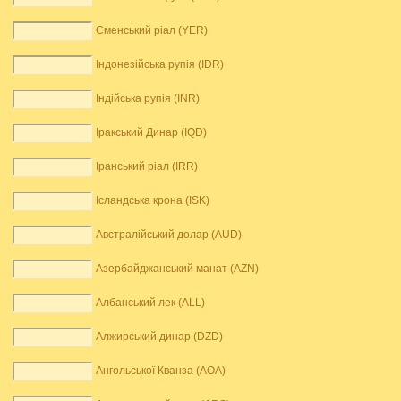
Єменський ріал (YER)
Індонезійська рупія (IDR)
Індійська рупія (INR)
Іракський Динар (IQD)
Іранський ріал (IRR)
Ісландська крона (ISK)
Австралійський долар (AUD)
Азербайджанський манат (AZN)
Албанський лек (ALL)
Алжирський динар (DZD)
Ангольської Кванза (AOA)