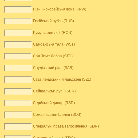
Північнокорейська вона (KPW)
Російський рубль (RUB)
Румунський лей (RON)
Самоанська тала (WST)
Сан-Томе Добра (STD)
Саудівський ріал (SAR)
Свазілендський ліланджені (SZL)
Сейшельські рупії (SCR)
Сербський динар (RSD)
Сомалійський Шилінг (SOS)
Спеціальні права запозичення (SDR)