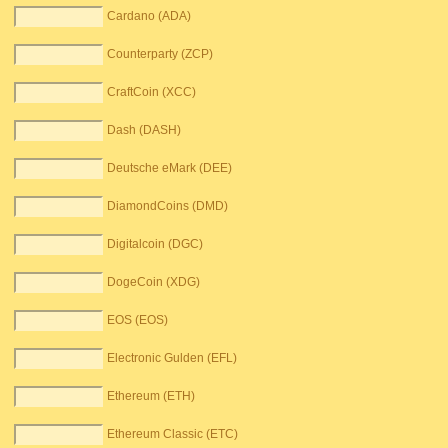
Cardano (ADA)
Counterparty (ZCP)
CraftCoin (XCC)
Dash (DASH)
Deutsche eMark (DEE)
DiamondCoins (DMD)
Digitalcoin (DGC)
DogeCoin (XDG)
EOS (EOS)
Electronic Gulden (EFL)
Ethereum (ETH)
Ethereum Classic (ETC)