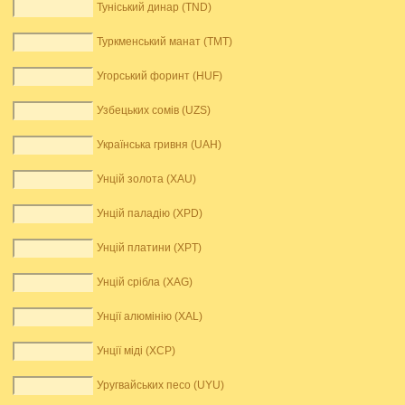
Туніський динар (TND)
Туркменський манат (TMT)
Угорський форинт (HUF)
Узбецьких сомів (UZS)
Українська гривня (UAH)
Унцій золота (XAU)
Унцій паладію (XPD)
Унцій платини (XPT)
Унцій срібла (XAG)
Унції алюмінію (XAL)
Унції міді (XCP)
Уругвайських песо (UYU)