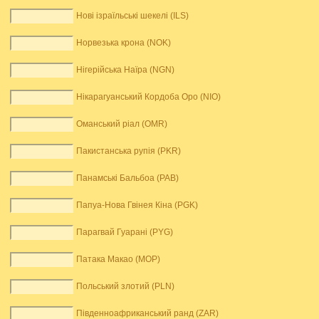
Нові ізраїльські шекелі (ILS)
Норвезька крона (NOK)
Нігерійська Наїра (NGN)
Нікарагуанський Кордоба Оро (NIO)
Оманський ріал (OMR)
Пакистанська рупія (PKR)
Панамські Бальбоа (PAB)
Папуа-Нова Гвінея Кіна (PGK)
Парагвай Гуарані (PYG)
Патака Макао (MOP)
Польський злотий (PLN)
Південноафриканський ранд (ZAR)