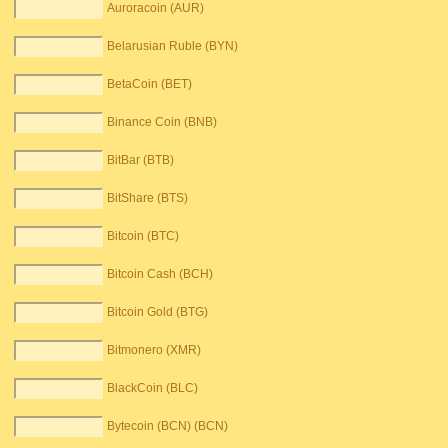
Auroracoin (AUR)
Belarusian Ruble (BYN)
BetaCoin (BET)
Binance Coin (BNB)
BitBar (BTB)
BitShare (BTS)
Bitcoin (BTC)
Bitcoin Cash (BCH)
Bitcoin Gold (BTG)
Bitmonero (XMR)
BlackCoin (BLC)
Bytecoin (BCN) (BCN)