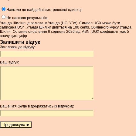
Навколо до найдрібніших грошової одиниці.
Не навколо результатів.
Уганда Шилінг це валюта, в Уганда (UG, УЗА). Символ UGX може бути
записана USh. Уганда Шилінг ділиться на 100 cents. Обмінного курсу Уганда
Шилінг Останнє оновлення 6 серпень 2026 від MSN. UGX коефіцієнт має 5
значущих цифр.
Залишити відгук
Заголовок до відгуку:
Ваш відгук:
Ваше ім'я (буде відображатись із відгуком):