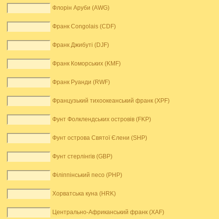
Флорін Аруби (AWG)
Франк Congolais (CDF)
Франк Джибуті (DJF)
Франк Коморських (KMF)
Франк Руанди (RWF)
Французький тихоокеанський франк (XPF)
Фунт Фолклендських островів (FKP)
Фунт острова Святої Єлени (SHP)
Фунт стерлінгів (GBP)
Філіппінський песо (PHP)
Хорватська куна (HRK)
Центрально-Африканський франк (XAF)