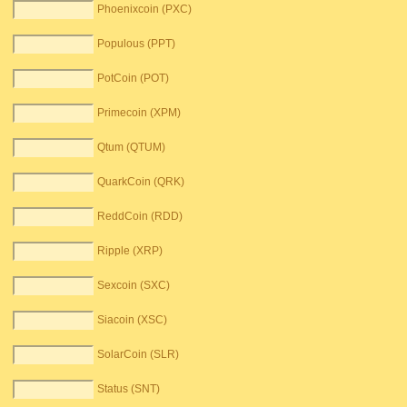
Phoenixcoin (PXC)
Populous (PPT)
PotCoin (POT)
Primecoin (XPM)
Qtum (QTUM)
QuarkCoin (QRK)
ReddCoin (RDD)
Ripple (XRP)
Sexcoin (SXC)
Siacoin (XSC)
SolarCoin (SLR)
Status (SNT)