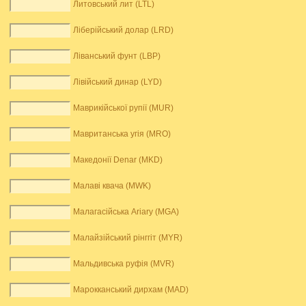
Литовський лит (LTL)
Ліберійський долар (LRD)
Ліванський фунт (LBP)
Лівійський динар (LYD)
Маврикійської рупії (MUR)
Мавританська угія (MRO)
Македонії Denar (MKD)
Малаві квача (MWK)
Малагасійська Ariary (MGA)
Малайзійський рінггіт (MYR)
Мальдивська руфія (MVR)
Марокканський дирхам (MAD)