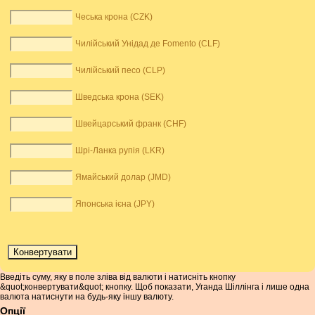
Чеська крона (CZK)
Чилійський Унідад де Fomento (CLF)
Чилійський песо (CLP)
Шведська крона (SEK)
Швейцарський франк (CHF)
Шрі-Ланка рупія (LKR)
Ямайський долар (JMD)
Японська ієна (JPY)
Введіть суму, яку в поле зліва від валюти і натисніть кнопку
&quot;конвертувати&quot; кнопку. Щоб показати, Уганда Шіллінга і лише одна
валюта натиснути на будь-яку іншу валюту.
Опції