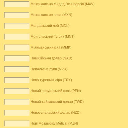
Мексиканська Унідад De Інверсія (MXV)
Мексиканське песо (MXN)
Молдавський лей (MDL)
Монгольський Тугрик (MNT)
М’янманський к’ят (MMK)
Намібійської долар (NAD)
Непальські рупії (NPR)
Нова турецька ліра (TRY)
Новий перуанський соль (PEN)
Новий тайванський долар (TWD)
Новозеландський долар (NZD)
Нові Мозамбіку Metical (MZN)