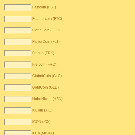
Fastcoin (FST)
Feathercoin (FTC)
FlorinCoin (FLO)
FlutterCoin (FLT)
Franko (FRK)
Freicoin (FRC)
GlobalCoin (GLC)
GoldCoin (GLD)
HoboNickel (HBN)
I0Coin (XIC)
ICON (ICX)
IOTA (MIOTA)