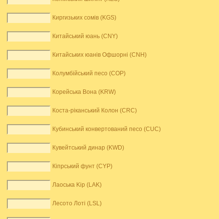
Киргизьких сомів (KGS)
Китайський юань (CNY)
Китайських юанів Офшорні (CNH)
Колумбійський песо (COP)
Корейська Вона (KRW)
Коста-ріканський Колон (CRC)
Кубинський конвертований песо (CUC)
Кувейтський динар (KWD)
Кіпрський фунт (CYP)
Лаоська Kip (LAK)
Лесото Лоті (LSL)