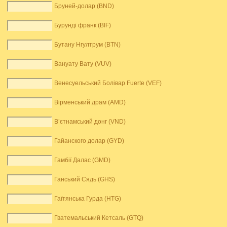
Бруней-долар (BND)
Бурунді франк (BIF)
Бутану Нгултрум (BTN)
Вануату Вату (VUV)
Венесуельський Болівар Fuerte (VEF)
Вірменський драм (AMD)
В’єтнамський донг (VND)
Гайанского долар (GYD)
Гамбії Далас (GMD)
Ганський Сядь (GHS)
Гаїтянська Гурда (HTG)
Гватемальський Кетсаль (GTQ)