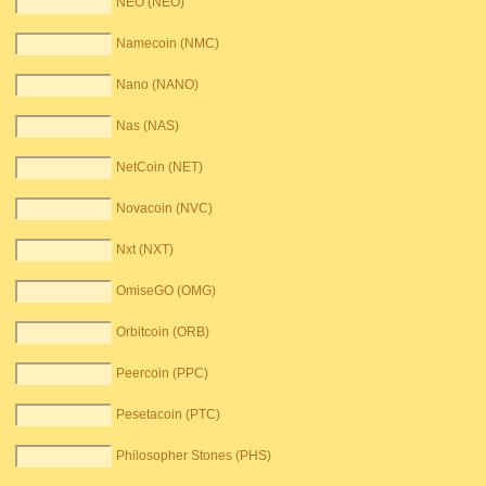
NEO (NEO)
Namecoin (NMC)
Nano (NANO)
Nas (NAS)
NetCoin (NET)
Novacoin (NVC)
Nxt (NXT)
OmiseGO (OMG)
Orbitcoin (ORB)
Peercoin (PPC)
Pesetacoin (PTC)
Philosopher Stones (PHS)